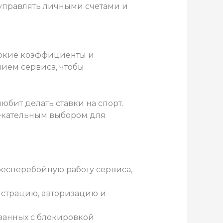
 управлять личными счетами и
ысокие коэффициенты и
нием сервиса, чтобы
юбит делать ставки на спорт.
лекательным выбором для
 бесперебойную работу сервиса,
истрацию, авторизацию и
язанных с блокировкой