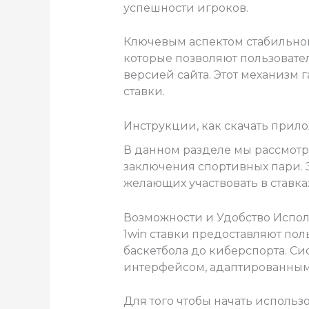
успешности игроков.
Ключевым аспектом стабильног
которые позволяют пользовате
версией сайта. Этот механизм г
ставки.
Инструкции, как скачать прил
В данном разделе мы рассмот
заключения спортивных пари. 
желающих участвовать в ставка
Возможности и Удобство Испо
1win ставки предоставляют по
баскетбола до киберспорта. Си
интерфейсом, адаптированным 
Для того чтобы начать использ