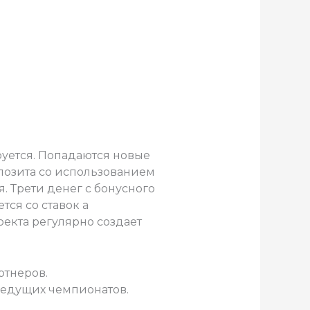
руется. Попадаются новые
озита со использованием
. Трети денег с бонусного
ся со ставок а
екта регулярно создает
ртнеров.
едущих чемпионатов.