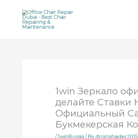
Skip
to
content
1win Зеркало оф
делайте Ставки 
Официальный Са
Букмекерская К
/
1winRussia
/ By
drrazahaider2015