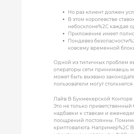
Но раз клиент должен у
В этом королевстве став
небосклоне%2C каждая од
Приложение имеет полно
Пондевез безопасности%2
ковсему временной блоки
Одной из типичных проблем яв
операторы сети принимаешь ме
может быть вызвано законода
пользователи могут столкнется 
Лайв В Букмекерской Конторе
Это не только приветственны
надбавки к ставкам и еженеде
поощрений постоянны. Помимо
криптовалюта. Например%2C Bi