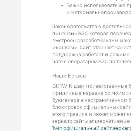
Важно использовать же п
и материальнопроизводс
Законодательства о деятельнос
лицензии%2C которая перечерк
выстроен разработчиками макс
иконками. Сайт отличает каче
поддержка работает и режиме 
чате с оператором%2C по телеф
Наши Бонусы
БК 1WIN дает приветственные 
приличные наравне со моими с
букмекера в неограниченном б
блокировок официальных сайто
этого правила и может может н
зеркало сайты альтернативные
1win официальный сайт зеркал