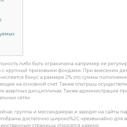
О
уемых
ельность либо быть ограничена например не регули
 с крупный призовыми фондами. При внесении деп
исляется бонус а размере 2% ото суммы пополнения
ющее на основной счет. Также отыгрыш осуществляет
их азартных дисциплинах. Также администрация про
альных сетях.
ейчас группы и мессенджерах и заходят на сайты па
тобраны достаточно широко%2C чрезвычайно для в
динственным страницы относятся казино.