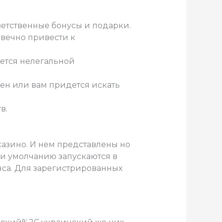
етственные бонусы и подарки.
вечно привести к
ается нелегальной
чен или вам придется искать
в.
азино. И нем представлены но
ки умолчанию запускаются в
нса. Для зарегистрированных