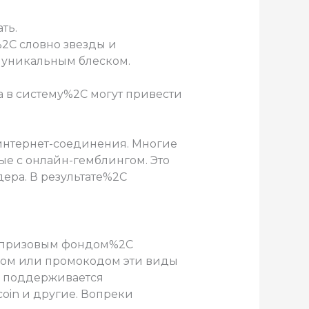
ть.
2C словно звезды и
 уникальным блеском.
 в систему%2C могут привести
интернет-соединения. Многие
е с онлайн-гемблингом. Это
ра. В результате%2C
м призовым фондом%2C
ром или промокодом эти виды
и поддерживается
oin и другие. Вопреки