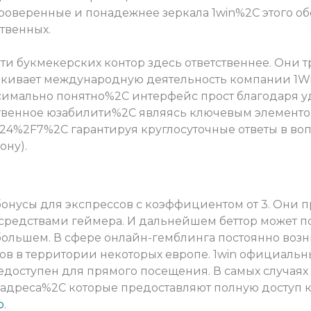
роверенные и понадежнее зеркала 1win%2C этого об
твенных.
ти букмекерских контор здесь ответственнее. Они 
ивает международную деятельность компании 1Win.
имально понятно%2C интерфейс прост благодаря у
ственное юзабилити%2C являясь ключевым элементом
24%2F7%2C гарантируя круглосуточные ответы в воп
ону).
бонусы для экспрессов с коэффициентом от 3. Они 
редствами геймера. И дальнейшем беттор может пол
ольшем. В сфере онлайн-гемблинга постоянно возн
в в территории некоторых европе. 1win официальны
едоступен для прямого посещения. В самых случаях
 адреса%2C которые предоставляют полную доступ к
о
.