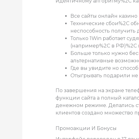
идентичному алгоритму%2C ка
Все сайты онлайн казино
Технические сбои%2C об
неспособность получить д
Только 1Win работает су
(например%2C в РФ)%2C п
Больше только нужно бес
альтернативные возможно
Где вы увидите но спосо
Отыгрывать подарили не 
По завершения на экране теле
функции сайта а полный катало
денежном режиме. Делались ст
клиентов создано множество 
Промоакции И Бонусы