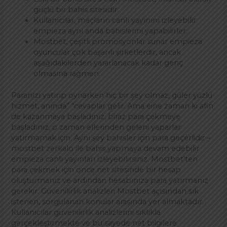
güçlü bir bahis sitesidir.
Kullanıcılar, maçların canlı yayınını izleyebilir
empieza aynı anda bahislerini yapabilirler.
Mostbet, çeşitli promosyonlar sunar empieza
oyuncular çok başarılı şirketlerdir, ancak
aşağıdakilerden yararlanacak kadar genç
olmasına rağmen.
Paranızı yatırıp oynarken hiç bir şey olmaz, güler yüzlü
hizmet, anında” “cevaplar gelir. Ama eine zaman ki afin
de kazanmaya başladınız, biraz para çekmeye
başladınız, o zaman ellerinden geleni yaparlar
yatırmamak için. Aynı şey bahisler için para geçerlidir –
mostbet zerkalo ile bahis yapmaya devam edebilir
empieza canlı yayınları izleyebilirsiniz. Mostbet’ten
para çekmek için önce net sitesinde bir hesap
oluşturmanız ve ardından hesabınıza para yatırmanız
gerekir. Güvenilirlik analizleri Mostbet açısından sık
istenen, sorgulanan konular arasında yer almaktadır.
Kullanıcılar güvenilirlik analizlerini sıklıkla
gerçekleştirmekte ve bu sayede net bilgilere