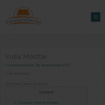
Skip
to
content
India Mostbe
/
Uncategorized
/ By
drrazahaider2015
India Mostbet
Mostbet Casino Archives
Content
Ücretsiz Izleme Imkanı