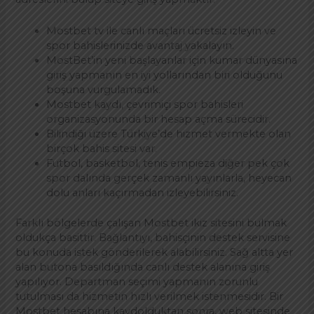
Mostbet tv ile canlı maçları ücretsiz izleyin ve
spor bahislerinizde avantaj yakalayın.
MostBet’in yeni başlayanlar için kumar dünyasına
giriş yapmanın en iyi yollarından biri olduğunu
boşuna vurgulamadık.
Mostbet kaydı, çevrimiçi spor bahisleri
organizasyonunda bir hesap açma sürecidir.
Bilindiği üzere Türkiye’de hizmet vermekte olan
birçok bahis sitesi var.
Futbol, basketbol, tenis empieza diğer pek çok
spor dalında gerçek zamanlı yayınlarla, heyecan
dolu anları kaçırmadan izleyebilirsiniz.
Farklı bölgelerde çalışan Mostbet ikiz sitesini bulmak
oldukça basittir. Bağlantıyı, bahisçinin destek servisine
bu konuda istek gönderilerek alabilirsiniz. Sağ altta yer
alan butona basıldığında canlı destek alanına giriş
yapılıyor. Departman seçimi yapmanın zorunlu
tutulması da hizmetin hızlı verilmek istenmesidir. Bir
Mostbet hesabına kaydolduktan sonra, web sitesinde