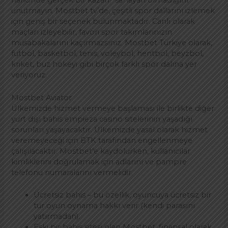
haricinde gerçek bir kazan? sa?layan olmadığını
unutmayın. Mostbet tv’de, çeşitli spor dallarını izlemek
için geniş bir seçenek bulunmaktadır. Canlı olarak
maçları izleyebilir, favori spor takımlarınızın
müsabakalarını kaçırmazsınız. Mostbet Türkiye olarak,
futbol, basketbol, tenis, voleybol, ​​hentbol, ​​beyzbol, ​​
kriket, ​​buz hokeyi gibi birçok farklı spor dalına yer
veriyoruz.
Mostbet Aviator
Ülkemizde hizmet vermeye başlaması ile birlikte diğer
yurt dışı bahis empieza casino sitelerinin yaşadığı
sorunları yaşayacaktır. Ülkemizde yasal olarak hizmet
veremeyeceği için BTK tarafından engellenmeye
çalışılacaktır. Mostbet’e kaydolurken, kullanıcılar
kimliklerini doğrulamak için adlarını ve pampre
telefonu numaralarını vermelidir.
Ücretsiz bahis – bu özellik, oyuncuya ücretsiz bir
tur oyun oynama hakkı verir (kendi parasını
yatırmadan).
Eski bir bahis sitesi olan Mostbet, finansal olarak