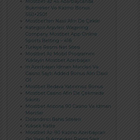
Mostbet-az 45 Azərbaycanda
Bukmeker Və Kazino Bonus
550+250f
Mostbet’ten Nasıl Afin De Çekilir
Kategori Arşivleri: Wagering
Company Mostbet App Online
Sports Betting – 418
Türkiye Resmi Net Sitesi
Mostbet Az Mobil Proqramını
Yükləyin Mostbet Azerbaijan
In Azerbaijan İdman Mərcləri Və
Caisno Saytı Added Bonus Alın Daxil
Ol
Mostbet Bedava Yatırımsız Bonus
Mostbet Casino Afin De Çekmede
Sıkıntı
Mostbet Arizona 90 Casino Və İdman
Mərclər
Dolandırıcı Bahis Siteleri
Yüksek Kalite
Mostbet Az-90 Kazino Azerbaycan
Ən Yaxşı Bukmeyker Rəsmi Sayt