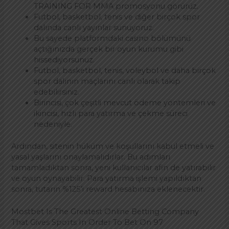
TRAINING FOR MMA promosyonu görürüz.
Futbol, basketbol, tenis ve diğer birçok spor
dalında canlı yayınlar sunuyoruz.
Bu sayede platformdaki casino bölümünü
açtığınızda gerçek bir oyun kurumu gibi
hissediyorsunuz.
Futbol, basketbol, tenis, voleybol ve daha birçok
spor dalının maçlarını canlı olarak takip
edebilirsiniz.
Birincisi, çok çeşitli mevcut ödeme yöntemleri ve
ikincisi, hızlı para yatırma ve çekme süreci
nedeniyle.
Ardından, sitenin hüküm ve koşullarını kabul etmeli ve
yasal yaşlarını onaylamalıdırlar. Bu adımları
tamamladıktan sonra, yeni kullanıcılar afin de yatırabilir
ve oyun oynayabilir. Para yatırma işlemi yapıldıktan
sonra, tutarın %125’i reward hesabınıza eklenecektir.
Mostbet Is The Greatest Online Betting Company
That Gives Sports In Order To Bet On 97