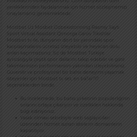
Politikası’nı inceleyebilirsiniz. Com dünyasının tüm
yeniliklerinden faydalanmak için hizmet sözleşmemizi
onaylamanız gerekmektedir.
Mostbet Uz Mosbet Ozbekistonning Rasmiy Sayti
Sport Virtual Assistant Qimorga Garov Tikishlar
Mostbet tv ile, dünyanın dört bir yanındaki spor
karşılaşmalarını ücretsiz izleyebilir ve heyecan dolu
anları kaçırmazsınız. Siz de Mostbet Türkiye
ayrıcalığıyla çeşitli spor dallarını takip edebilir ve gaté
takımlarınızın performansını yakından izleyebilirsiniz.
Güvenilir ve profesyonel bir bahis deneyimi yaşamak
isteyenler için Mostbet tv set, en ba?ar?l?
seçeneklerden biridir.
Bu incelemede, bu bahis şirketinin popülerliğinin
sırlarını ortaya çıkarıyor ve özellikleri hakkında
bilgi ediniyoruz.
Yasak olması sebebiyle web sağlayıcıları
üzerinden hizmet sunan sitelerin domainlerin
kapatılıyor.