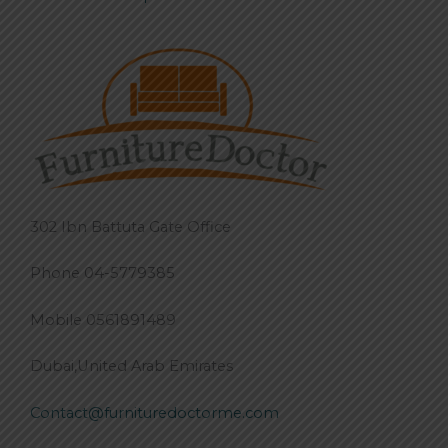
302 Ibn Battuta Gate Office
Phone 04-5779385
Mobile 0561891489
Dubai,United Arab Emirates
Contact@furnituredoctorme.com