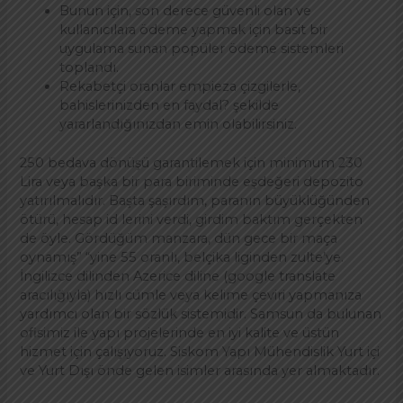
Bunun için, son derece güvenli olan ve
kullanıcılara ödeme yapmak için basit bir
uygulama sunan popüler ödeme sistemleri
toplandı.
Rekabetçi oranlar empieza çizgilerle,
bahislerinizden en faydal? şekilde
yararlandığınızdan emin olabilirsiniz.
250 bedava dönüşü garantilemek için minimum 230
Lira veya başka bir para biriminde eşdeğeri depozito
yatırılmalıdır. Başta şaşırdım, paranın büyüklüğünden
ötürü, hesap id lerini verdi, girdim baktım gerçekten
de öyle. Gördüğüm manzara, dün gece bir maça
oynamış” “yine 55 oranlı, belçika liginden zulte’ye.
İngilizce dilinden Azerice diline (google translate
aracılığıyla) hızlı cümle veya kelime çeviri yapmanıza
yardımcı olan bir sözlük sistemidir. Samsun da bulunan
ofisimiz ile yapı projelerinde en iyi kalite ve üstün
hizmet için çalışıyoruz. Siskom Yapı Mühendislik Yurt içi
ve Yurt Dışı önde gelen isimler arasında yer almaktadır.