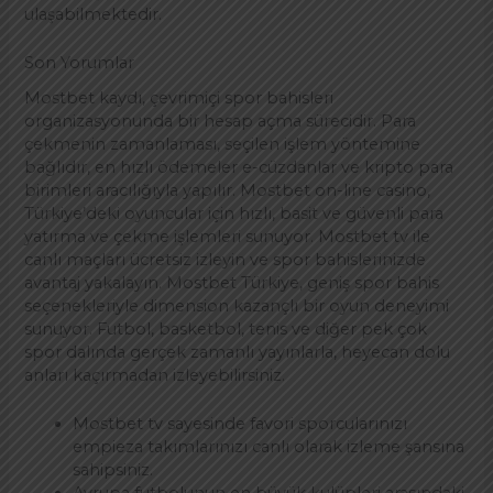
ulaşabilmektedir.
Son Yorumlar
Mostbet kaydı, çevrimiçi spor bahisleri
organizasyonunda bir hesap açma sürecidir. Para
çekmenin zamanlaması, seçilen işlem yöntemine
bağlıdır, en hızlı ödemeler e-cüzdanlar ve kripto para
birimleri aracılığıyla yapılır. Mostbet on-line casino,
Türkiye’deki oyuncular için hızlı, basit ve güvenli para
yatırma ve çekme işlemleri sunuyor. Mostbet tv ile
canlı maçları ücretsiz izleyin ve spor bahislerinizde
avantaj yakalayın. Mostbet Türkiye, geniş spor bahis
seçenekleriyle dimension kazançlı bir oyun deneyimi
sunuyor. Futbol, basketbol, tenis ve diğer pek çok
spor dalında gerçek zamanlı yayınlarla, heyecan dolu
anları kaçırmadan izleyebilirsiniz.
Mostbet tv sayesinde favori sporcularınızı
empieza takımlarınızı canlı olarak izleme şansına
sahipsiniz.
Avrupa futbolunun en büyük kulüpleri arasındaki