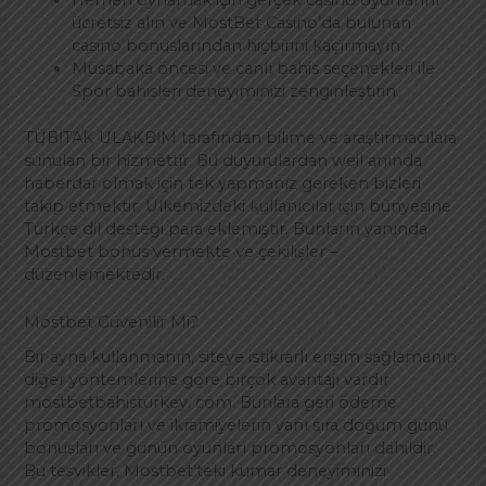
Hemen oynamak için gerçek casino oyunlarını
ücretsiz alın ve MostBet Casino’da bulunan
casino bonuslarından hiçbirini kaçırmayın.
Müsabaka öncesi ve canlı bahis seçenekleri ile
Spor bahisleri deneyiminizi zenginleştirin.
TÜBİTAK ULAKBİM tarafından bilime ve araştırmacılara
sunulan bir hizmettir. Bu duyurulardan weil anında
haberdar olmak için tek yapmanız gereken bizleri
takip etmektir. Ülkemizdeki kullanıcılar için bünyesine
Türkçe dil desteği para eklemiştir. Bunların yanında
Mostbet bonus vermekte ve çekilişler –
düzenlemektedir.
Mostbet Güvenilir Mi?
Bir ayna kullanmanın, siteye istikrarlı erişim sağlamanın
diğer yöntemlerine göre birçok avantajı vardır
mostbetbahisturkey. com. Bunlara geri ödeme
promosyonları ve ikramiyelerin yanı sıra doğum günü
bonusları ve günün oyunları promosyonları dahildir.
Bu teşvikler, Mostbet’teki kumar deneyiminizi