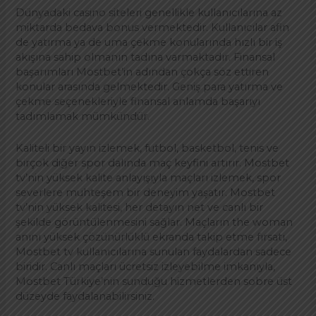
Dünyadaki casino siteleri genellikle kullanıcılarına az
miktarda bedava bonus vermektedir. Kullanıcılar afin
de yatırma ya de uma çekme konularında hızlı bir iş
akışına sahip olmanın tadına varmaktadır. Finansal
başarımları Mostbet’in adından çokça söz ettiren
konular arasında gelmektedir. Geniş para yatırma ve
çekme seçenekleriyle finansal anlamda başarıyı
tadımlamak mümkündür.
Kaliteli bir yayın izlemek, futbol, basketbol, tenis ve
birçok diğer spor dalında maç keyfini artırır. Mostbet
tv’nin yüksek kalite anlayışıyla maçları izlemek, spor
severlere muhteşem bir deneyim yaşatır. Mostbet
tv’nin yüksek kalitesi, her detayın net ve canlı bir
şekilde görüntülenmesini sağlar. Maçların the woman
anını yüksek çözünürlüklü ekranda takip etme fırsatı,
Mostbet tv kullanıcılarına sunulan faydalardan sadece
biridir. Canlı maçları ücretsiz izleyebilme imkanıyla,
Mostbet Türkiye’nin sunduğu hizmetlerden sobre üst
düzeyde faydalanabilirsiniz.