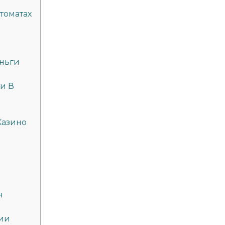
томатах
ньги
и В
Казино
н
нии