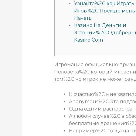
Узнайте%2C как Играть 
Игры%2C Прежде мен
Начать
Казино На Деньги и
Эстонии%2C Одобренн
Kasiino Com
Игромания официально призна
Человека%2C который играет и
том%2C но игрок не может рэнд
К счастью%2C мне хватило
Anonymous%2C Это подтве
Одна одним распростране
А любом случае%2C в обз
бесплатные вращения%2C
Например%2C тогда на ни