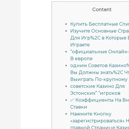
Content
Купить Бесплатные Сп
Изучите Основные Стра
Для Игр%2C в Которые
Играете
“официальные Онлайн-
В европе
одним Советов Казино
Вы Должны знать%2C Ч
Выиграть По-крупному
советские Казино Для
Эстонских” “игроков
✅ Коэффициенты На В
Ставки
Нажмите Кнопку
«зарегистрироваться» 
главной Странице Кази