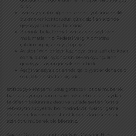
bilər.
1win say yaratmağın ən sərbəst yollarına malik
bukmeker kontorudur, çünki siz 1 an ərzində
qeydiyyatdan keçə bilərsiniz.
Bununla belə, formal 1win az veb sayt 1win
məlumatlarınızı Federal Vergi Xidmətinə
çatdırmaq üçün xeyr, toplayır.
Aviator 1Win, onlayn kazinoya icma izafi etdikdən
sonra, qumar əyləncəsini sevən oyunçuların
qeydiyyat sayını gur şəkildə artırdı.
Aşağı variasiya slotlarında qalibiyyətlər daha cəld
olur, lakin nisbətən kiçikdir.
İstifadəçiyə ehtişamli uduş gətirəcək ibtidai mübarək
bahisdə oyunçu həmin şəxsi aşkar etməlidir. Faydalı
təkliflərin bölünməz dəsti və istifadə şərtləri formal
veb-saytın subyektiv bölməsindədir. Aviator game
1win mərc lövhəsini və statistikasını izləmək hər ara
sizin ötrü mübarək ola bilərsiniz.
Aviator Oyunu Kazandırıyor Nasıl Oynanır, Hilesi,