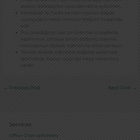
aviator istifadəçiləri oyundan daha əylənirlər.
Maraqlıdır ki, hədis zamanı oyunçu başqa
oyunçuların hansı mərcləri etdiyini müşahidə
edir.
Pul çıxardığınız vaxt problemlə üzləşdikdə
kazinonun, olmaya tərcih etdiyiniz ödəmə
metodunun dəstək xidməti ilə əməl saxlayın.
Texniki dəstək xidmətilə bağlılıq saxlamaq
lazımdırsa, bunun üçün bir neçə variantınız
vardır.
←
Previous Post
Next Post
→
Services
Office Chair Upholstery