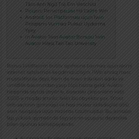
Tâm Anh Ngữ Trẻ Em Vietchild
Роцесс Регистрации На Сайте Win
Android, Ios Platforması üçün 1win
Proqramı Vurmaq Pulsuz Uydurma
Yyey
In Aviator 1win Aviator Bonusu 1win
Aviator Hilesi Tan Tao University
Bonus təkliflərinin bütöv siyahısına baxmaq üçün rəsmi
internet səhifəmizə keçidimizi izləyin. 1Win ancaq mərc
müxtəlifliyi ilə deyil, həm də mərc edərkən əqidə və
ümidlilik baxımından yaxşı ölçü halına gəldi. Aviator
haqqında saytda deyilir ki, buradakı çarpanların xətti
X500-ə miqdar artırılır, lakin bu obyektiv yox. 1Xbet
veb-saytının görünüşü və hissi müasir istifadəçilər ötrü
asan naviqasiya üçün nəzərdə tutulmuşdur. Bu, əmsalın
lap yüksək qiymətində təyyarənin uçuşunu dayandıra
bilən oyunun konsepsiyasıdır.
Kupona hədis əlavə etmək, mərc vurmaq