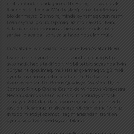
mal tərəfindən qadağan edilib. Həmçinin sevinərək
fikir edirik ki, hələ ki 1Win başlanğıc mal tərəfindən
bloklanmayıb. Demo rejimində oynamaq üçün rəsmi
1Win saytına iç olub tapmaq lazımdır aviator 1win.
Salamlama bölməsinin az hissəsində əməkdaşlıq
şərtləri, eləcə də lisenziyalar haqqında elan mülk.
In Aviator – 1win Aviator Bonusu – 1win Aviator Hilesi
1win isə sizin oyun tərzinizə üstüörtülü olaraq 6 tip
avtomatik hədis təklif edir. Mobil tətbiq sayəsində 1win
dünyasına qoşulmaq, mükafatlar çixarmaq və gülməli
oyunlar oynamaq daha rahatdır. Pin Up Casino
Azərbaycan Pin Up Bonus Qeydiyyat Və Mərc Üçün
Content Pin-up Online Casino-da Windows Versiyasını
Necə Yükləmək Olar? 1win-sizə məhdudiyyət təşkil
etməyən 200-dən daha oyun seçimi təklif edən veb
saytıdır. Hesabınızı maliyyələşdirdikdən sonra 1win az-
ın təqdim etdiyi əzəmətli seçim arasından istənilən
oyunu seçə 1win azerbaycan bilərsiniz.
Onun unikal formatı mülk, ona üçün də 1win