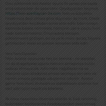
Onu yükləmək sizə Aviator oyunu ilə yanaşı çox sayda
artıq üstünlüklər də qazandırır. Qeydiyyatdan keçmək
https://1win-azerbaycan-24.com
1win və subyektiv
hesabınıza daxil olmaq görə düymələr də mülk. Orada
qeydiyyatdan keçdikdən sonra əldə edilə bilən onlayn
kazinoda balans nömrəsini, həmçinin cari e-poçtu 1win
nadir batil etməlisiniz. Onun adına klikləyin,
yüklənməsini gözləyin, bir və ya iki mərc qucaq, təyyarə
getməzdən əvvəl ən yüksək əmsalları əldə edin.
Yeni 1win Oyunları
1Win Aviator oyununda heç bir texnika – nə siqnallar,
nə də stragetiyalar uğurlu nəticəni almağınıza bütöv
sədəqə etməyəcək. Avtomatik nağdlaşdırma isə
mərciniz üçün istədiyiniz əmsalı seçməyə izin verir və
həmin əmsala çatdıqda uduşlarınız ödənilir. Aviator
game 1win mərc lövhəsini və statistikasını izləmək hər
vaxt sizin üçün xeyirli ola bilərsiniz.
İlk öncə nəzərinizə ötürmək istərdik ki, bəzi tanınmış
bukmeker kontorlarına Azərbaycandan daxil olmaq