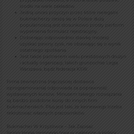
środki na wiele zakładów.
Jedną unces przyczyn przez które nielegalni
bukmacherzy cieszą się w Polsce dużą
popularnością jest stosunkowo prosty perform
wypełnienia formularz rejestracyjny.
Dobierając odpowiednio stawkę możesz
uzyskać pewny zysk, nie obawiając się o wynik
ostatniego spotkania.
Jest także partnerem wielu prestiżowych drużyn
i actually organizacji, takich grunzochse Legia
Warszawa, bądź federacja KSW.
Firma zewnętrzna (najczęściej dostawca
oprogramowania) odpowiada za poprawność
wystawianych kursów. Minusem takiego rozwiązania
są bardzo podobne kursy do innych firm
bukmacherskich. Plus jest taki, że keineswegs trzeba
rekrutować własnych pracowników.
Bukmacher W Krzyżówce – Jak Zapisać
Sezon tenisa ziemnego trwa w najlepsze, a polscy