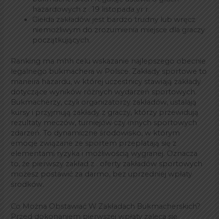
hazardowych z . 19 listopada yr r.
Giełda zakładów jest bardzo trudny lub wręcz
niemożliwym do zrozumienia miejsce dla graczy
początkujących.
Ranking ma mhh celu wskazanie najlepszego obecnie
legalnego bukmachera w Polsce. Zakłady sportowe to
maneira hazardu, w której uczestnicy stawiają zakłady
dotyczące wyników różnych wydarzeń sportowych.
Bukmacherzy, czyli organizatorzy zakładów, ustalają
kursy i przyjmują zakłady z graczy, którzy przewidują
rezultaty meczów, turniejów czy innych sportowych
zdarzeń. To dynamiczne środowisko, w którym
emocje związane ze sportem przeplatają się z
elementami ryzyka i możliwością wygranej. Oznacza
to, że pierwszy zakład z . oferty zakładów sportowych
możesz postawić za darmo, bez uprzedniej wpłaty
środków.
Co Można Obstawiać W Zakładach Bukmacherskich?
Przed dokonaniem pierwszej wpłaty zaleca się