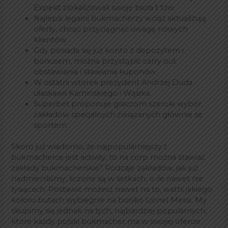
Expekt zlokalizowali swoje biura t tzw.
Najlepsi legalni bukmacherzy wciąż aktualizują
oferty, chcąc przyciągnąć uwagę nowych
klientów.
Gdy posiada się już konto z depozytem i
bonusem, można przystąpić carry out
obstawiania i stawiania kuponów.
W ostatni wtorek prezydent Andrzej Duda
ułaskawił Kamińskiego i Wąsika.
Superbet proponuje graczom szeroki wybór
zakładów specjalnych związanych głównie se
sportem.
Skoro już wiadomo, że najpopularniejszy t
bukmacherce jest activity, to na corp można stawiać
zakłady bukmacherskie? Rodzaje zakładów, jak już
nadmieniliśmy, liczone są w setkach, o ile nawet nie
tysiącach. Postawić możesz nawet na to, watts jakiego
koloru butach wybiegnie na boisko Lionel Messi. My
skupimy się jednak na tych, najbardziej popularnych,
które każdy polski bukmacher ma w swojej ofercie.