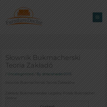
Skip
to
content
Słownik Bukmacherski
Teoria Zakładó
/
Uncategorized
/ By
drrazahaider2015
Słownik Bukmacherski Teoria Zakładów
Zakłady Bukmacherskie Legalny Polski Bukmacher
Online
Content