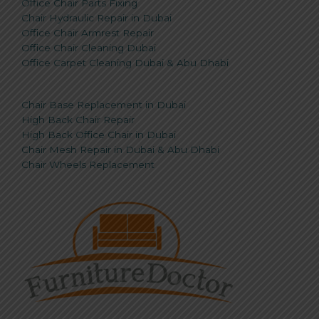
Office Chair Parts Fixing
Chair Hydraulic Repair in Dubai
Office Chair Armrest Repair
Office Chair Cleaning Dubai
Office Carpet Cleaning Dubai & Abu Dhabi
Chair Base Replacement in Dubai
High Back Chair Repair
High Back Office Chair in Dubai
Chair Mesh Repair in Dubai & Abu Dhabi
Chair Wheels Replacement