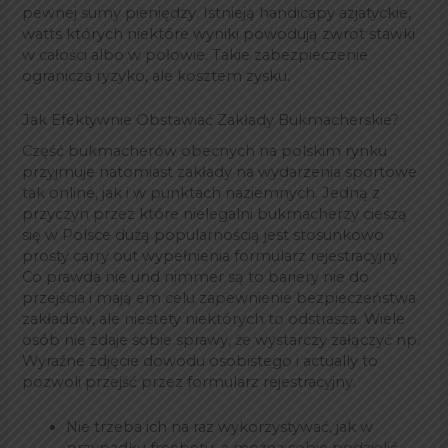
pewnej sumy pieniędzy. Istnieją handicapy azjatyckie,
watts których niektóre wyniki powodują zwrot stawki
w całości albo w połowie. Takie zabezpieczenie
ogranicza ryzyko, ale kosztem zysku.
Jak Efektywnie Obstawiać Zakłady Bukmacherskie?
Część bukmacherów obecnych na polskim rynku
przyjmuje natomiast zakłady na wydarzenia sportowe
tak online, jak i w punktach naziemnych. Jedną z
przyczyn przez które nielegalni bukmacherzy cieszą
się w Polsce dużą popularnością jest stosunkowo
prosty carry out wypełnienia formularz rejestracyjny.
Co prawda nie und nimmer są to bariery nie do
przejścia i mają em celu zapewnienie bezpieczeństwa
zakładów, ale niestety niektórych to odstrasza. Wiele
osób nie zdaje sobie sprawy, że wystarczy załączyć np.
Wyraźne zdjęcie dowodu osobistego i actually to
pozwoli przejść przez formularz rejestracyjny.
Nie trzeba ich na raz wykorzystywać, jak w
przypadku freebetu, a można sobie podzielić