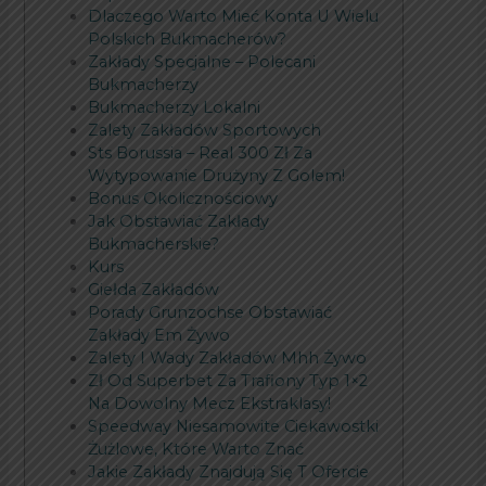
Dlaczego Warto Mieć Konta U Wielu
Polskich Bukmacherów?
Zakłady Specjalne – Polecani
Bukmacherzy
Bukmacherzy Lokalni
Zalety Zakładów Sportowych
Sts Borussia – Real 300 Zł Za
Wytypowanie Drużyny Z Golem!
Bonus Okolicznościowy
Jak Obstawiać Zakłady
Bukmacherskie?
Kurs
Giełda Zakładów
Porady Grunzochse Obstawiać
Zakłady Em Żywo
Zalety I Wady Zakładów Mhh Żywo
Zł Od Superbet Za Trafiony Typ 1×2
Na Dowolny Mecz Ekstraklasy!
Speedway Niesamowite Ciekawostki
Żużlowe, Które Warto Znać
Jakie Zakłady Znajdują Się T Ofercie