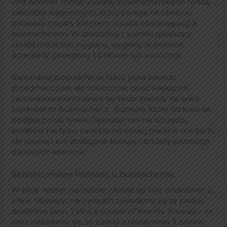
und nimmer różnią. Zakłady bukmacherskie to rodzaj
zakładów wzajemnych, który polega na zawarciu
transakcji między klientem (osobą obstawiającą) a
bukmacherem. W zależności z wyniku rywalizacji
zakład może być wygrany, wygrany w połowie,
przegrany, przegrany t połowie lub zwrócony.
Najbardziej popularne są rzecz jasna zakłady
przedmeczowe, ale rokrocznie, coraz większym
zainteresowaniem cieszą się także zakłady na żywo.
Superbet to bukmacher z . Rumunii, który od kilku lat
podbija polski rynek. Operator ten nie szczędzi
środków nie tylko na reklamę swojej marki w mediach,
ale również em atrakcyjne bonusy i actually promocje
dla swoich klientów.
Bezpieczeństwo Płatności U Bukmacherów
W piłce nożnej najczęściej oferuje się linię under/over 2,
a few. Stawiając na beneath zakładamy się że padnie
dokładnie zero, 1 albo a couple of bramki. Stawiając na
over zakładamy się, że padną przynajmniej 3 bramki.