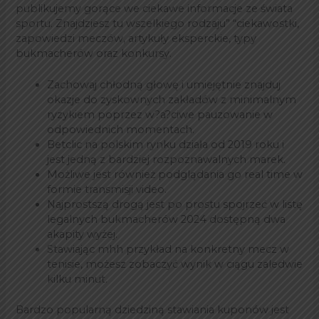
publikujemy gorące we ciekawe informacje ze świata
sportu. Znajdziesz tu wszelkiego rodzaju” “ciekawostki,
zapowiedzi meczów, artykuły eksperckie, typy
bukmacherów oraz konkursy.
Zachowaj chłodną głowę i umiejętnie znajduj
okazje do zyskownych zakładów z minimalnym
ryzykiem poprzez w?a?ciwe pauzowanie w
odpowiednich momentach.
Betclic na polskim rynku działa od 2019 roku i
jest jedną z bardziej rozpoznawalnych marek.
Możliwe jest również podglądania go real time w
formie transmisji video.
Najprostszą drogą jest po prostu spojrzeć w listę
legalnych bukmacherów 2024 dostępną dwa
akapity wyżej.
Stawiając mhh przykład na konkretny mecz w
tenisie, możesz zobaczyć wynik w ciągu zaledwie
kilku minut.
Bardzo popularną dziedziną stawiania kuponów jest