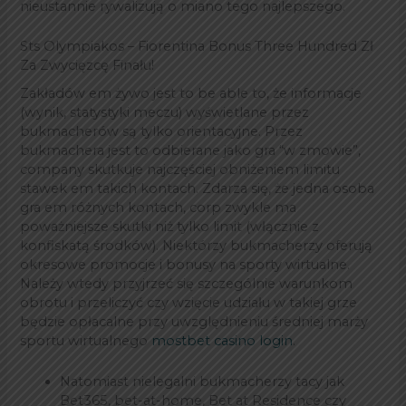
nieustannie rywalizują o miano tego najlepszego.
Sts Olympiakos – Fiorentina Bonus Three Hundred Zł
Za Zwycięzcę Finału!
Zakładów em żywo jest to be able to, że informacje
(wynik, statystyki meczu) wyświetlane przez
bukmacherów są tylko orientacyjne. Przez
bukmachera jest to odbierane jako gra “w zmowie”,
company skutkuje najczęściej obniżeniem limitu
stawek em takich kontach. Zdarza się, że jedna osoba
gra em różnych kontach, corp zwykle ma
poważniejsze skutki niż tylko limit (włącznie z
konfiskatą środków). Niektórzy bukmacherzy oferują
okresowe promocje i bonusy na sporty wirtualne.
Należy wtedy przyjrzeć się szczególnie warunkom
obrotu i przeliczyć czy wzięcie udziału w takiej grze
będzie opłacalne przy uwzględnieniu średniej marży
sportu wirtualnego
mostbet casino login
.
Natomiast nielegalni bukmacherzy tacy jak
Bet365, bet-at-home, Bet at Residence czy