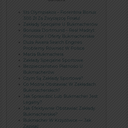
Sts Olympiakos – Fiorentina Bonus
300 Zł Za Zwycięzcę Finału!
Zakłady Specjalne U Bukmacherów
Borussia Dortmund – Real Madryt:
Promocje I Oferty Bukmacherskie
Duża Awaria Search Engines
Problemy Również W Polsce
Marża Bukmachera
Zakłady Specjalne Sportowe
Bezpieczeństwo Płatności U
Bukmacherów
Czym Są Zakłady Sportowe?
Co Można Obstawiać W Zakładach
Bukmacherskich?
Jak Sprawdzić Lub Bukmacher Jest
Legalny?
Jak Efektywnie Obstawiać Zakłady
Bukmacherskie?
Bukmacher W Krzyżówce — Jak
Zapisać