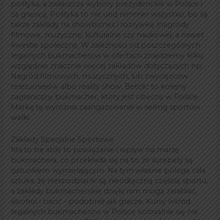
polityka, a zwłaszcza wybory prezydenckie w Polsce i
za granicą. Polityka to nie und nimmer wszystko, bo są
także zakłady na showbiznes i rozrywkę (nagrody
filmowe, muzyczne, kulturalne czy naukowe), a nawet
kwestie społeczne. W zależności od poszczególnych
legalnych bukmacherów w ofertach znajdziemy kilku
względnie znacznie więcej zakładów dotyczących np.
Nagród filmowych, muzycznych, lub zwycięzców
teleturniejów albo reality show. Betclic to kolejny
zagraniczny bukmacher, który jest obecny w Polsce.
Markę tę wyróżnia zaangażowanie w selling sportów
walki.
Zakłady Specjalne Sportowe
Ma to be able to powiązanie i wpływ na marżę
bukmachera, co przekłada się na to, że surebety są
gatunkiem wymierającym. Na tym właśnie polega cała
sztuka, że niespodzianki są nieodłączną częścią sportu,
a zakłady bukmacherskie dzięki nim mogą zarabiać,
alcohol i tracić – podobnie jak gracze. Kursy wśród
legalnych bukmacherów w Polsce kolosalnie się nie