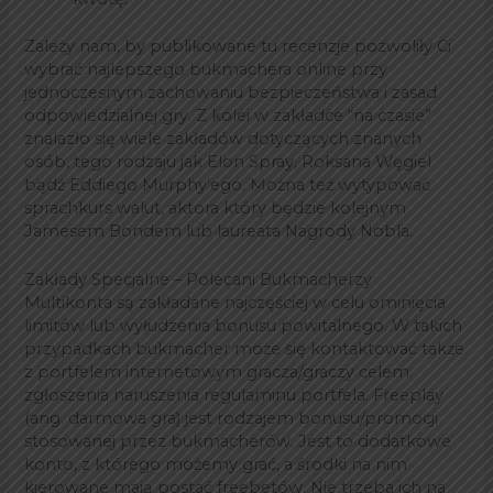
Zależy nam, by publikowane tu recenzje pozwoliły Ci
wybrać najlepszego bukmachera online przy
jednoczesnym zachowaniu bezpieczeństwa i zasad
odpowiedzialnej gry. Z kolei w zakładce “na czasie”
znalazło się wiele zakładów dotyczących znanych
osób, tego rodzaju jak Elon Spray, Roksana Węgiel
bądź Eddiego Murphy’ego. Można też wytypować
sprachkurs walut, aktora który będzie kolejnym
Jamesem Bondem lub laureata Nagrody Nobla.
Zakłady Specjalne – Polecani Bukmacherzy
Multikonta są zakładane najczęściej w celu ominięcia
limitów lub wyłudzenia bonusu powitalnego. W takich
przypadkach bukmacher może się kontaktować także
z portfelem internetowym gracza/graczy celem
zgłoszenia naruszenia regulaminu portfela. Freeplay
(ang. darmowa gra) jest rodzajem bonusu/promocji
stosowanej przez bukmacherów. Jest to dodatkowe
konto, z którego możemy grać, a środki na nim
kierowane mają postać freebetów. Nie trzeba ich na